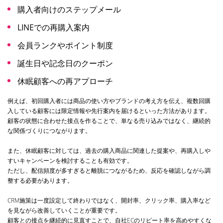
購入者向けのステップメール
LINEでの再購入案内
会員ランクやポイント制度
誕生日や記念日のクーポン
休眠顧客への再アプローチ
例えば、初回購入者には商品の使い方やブランドの考え方を伝え、複数回購
入している顧客には限定情報や先行案内を届けるといった方法があります。
顧客の状態に合わせた接点を作ることで、単なる売り込みではなく、継続的
な関係づくりにつながります。
また、休眠顧客に対しては、過去の購入商品に関連した提案や、再購入しや
すいキャンペーンを検討することも有効です。
ただし、配信頻度が多すぎると離脱につながるため、反応を確認しながら調
整する必要があります。
CRM施策は一度設定して終わりではなく、開封率、クリック率、購入率など
を見ながら改善していくことが重要です。
顧客との接点を継続的に見直すことで、自社ECのリピート率を高めやすくな