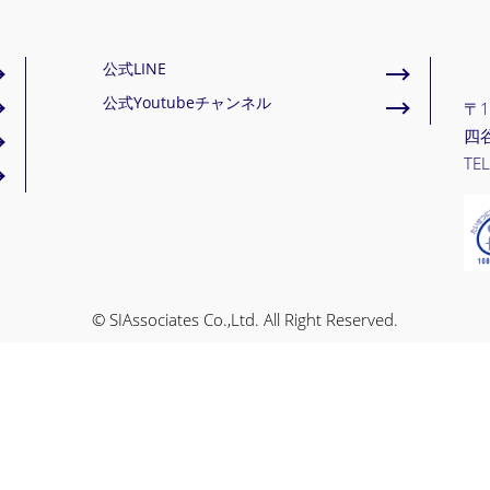
公式LINE
公式Youtubeチャンネル
〒1
四谷
TEL
© SIAssociates Co.,Ltd. All Right Reserved.