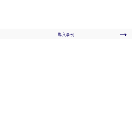
導入事例
会社情報
お問い合わせ
プライバシーポリシー
公式LINE
公式Youtubeチャンネル
株式会社エスアイアソシエイツ
〒160-0006 東京都新宿区舟町1-18 ロイクラトン四谷3F